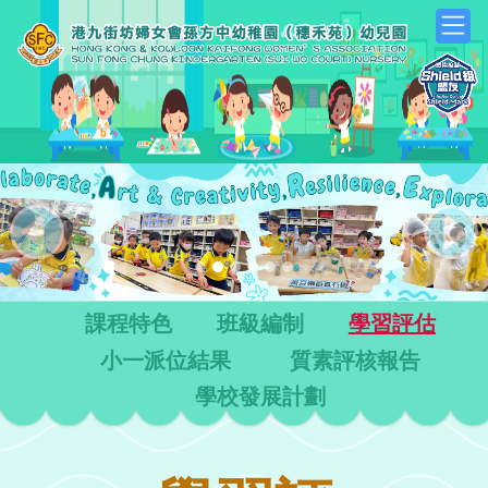
Previous
Next
課程特色
班級編制
學習評估
小一派位結果
質素評核報告
學校發展計劃