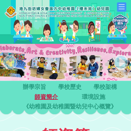
Previous
Next
辦學宗旨
學校歷史
學校架構
師資簡介
環境設施
《幼稚園及幼稚園暨幼兒中心概覽》